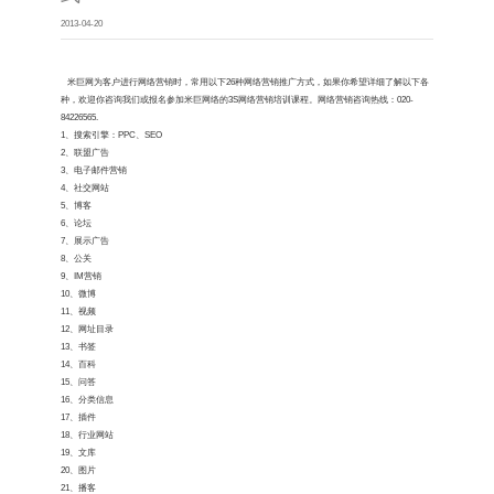
2013-04-20
米巨网
为客户进行网络营销时，常用以下26种网络营销推广方式，如果你希望详细了解以下各
种，欢迎你咨询我们或报名参加米巨网络的3S网络营销培训课程。网络营销咨询热线：020-
84226565.
1、搜索引擎：PPC、SEO
2、联盟广告
3、电子邮件营销
4、社交网站
5、博客
6、论坛
7、展示广告
8、公关
9、IM营销
10、微博
11、视频
12、网址目录
13、书签
14、百科
15、问答
16、分类信息
17、插件
18、行业网站
19、文库
20、图片
21、播客