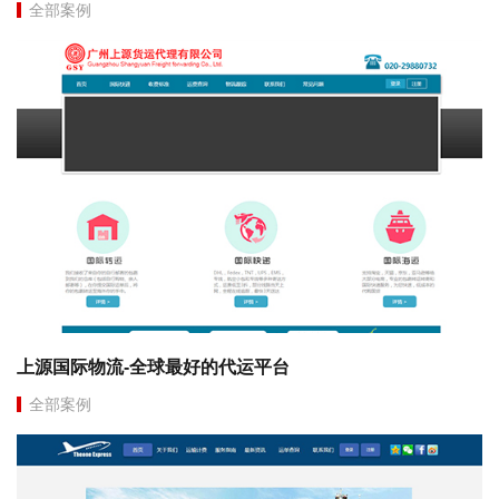
三角区域，梦想遍地开花。御佰颜是广东韩妃韩后医疗集团历经20
全部案例
年技术研发管理积累孕...
上源国际物流-全球最好的代运平台
全部案例