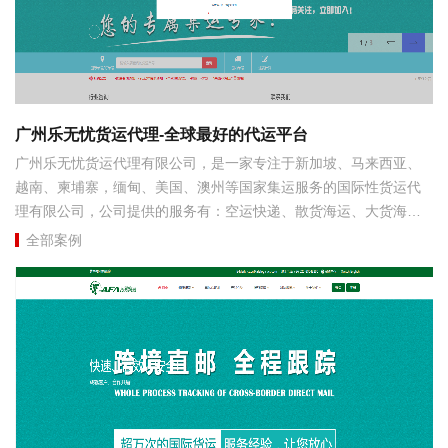
广州乐无忧货运代理-全球最好的代运平台
广州乐无忧货运代理有限公司，是一家专注于新加坡、马来西亚、
越南、柬埔寨，缅甸、美国、澳州等国家集运服务的国际性货运代
理有限公司，公司提供的服务有：空运快递、散货海运、大货海
运、海运快递、陆运快递。我们凭借着价格优势，服务优势，信誉
全部案例
担保服务赢得客户的信赖...