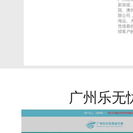
新加坡
国、澳
限公司
海运、
凭借着
得客户的
广州乐无