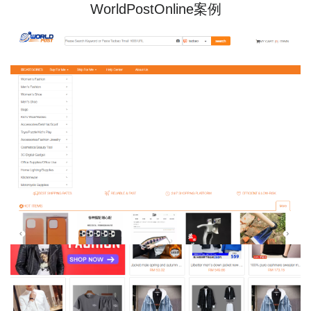
WorldPostOnline案例